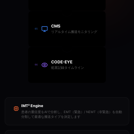
CMS
05
リアルタイム搬送モニタリング
CODE-EYE
06
処置記録タイムライン
IMT² Engine
患者の重症度をAIで分析し、EMT（緊急）/ NEMT（非緊急）を自動
分類して最適な搬送タイプを決定します