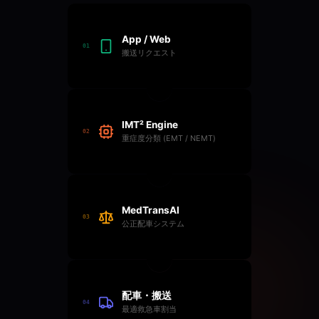
App / Web
01
搬送リクエスト
IMT² Engine
02
重症度分類 (EMT / NEMT)
MedTransAI
03
公正配車システム
配車・搬送
04
最適救急車割当