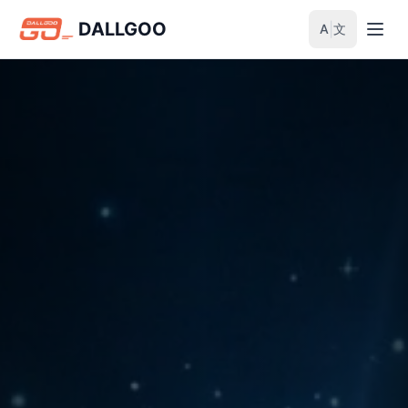
ダルグ サービス - ABC AI、Trin
DALLGOO
|
A
文
現在の言語: 