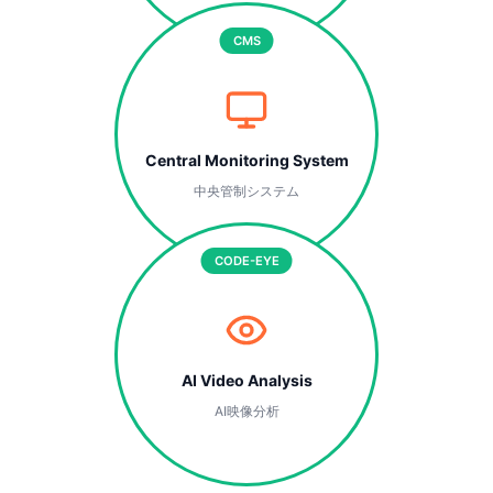
CMS
Central Monitoring System
中央管制システム
CODE-EYE
AI Video Analysis
AI映像分析